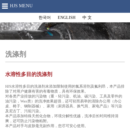
HJS MENU
한국어
ENGLISH
中 文
洗涤剂
水溶性多目的洗涤剂
HJS水溶性多目的洗涤剂未添加限制使用的氯系溶剂及氟利昂，本产品排
除了对用户健康有害的有毒物质，具有环保效果。
对各类产业排放的污染物（重・轻污染、机油、碳污染、工具及零件的
油污染，Wax类）的洗净效果超强，还可轻而易举的清除办公用（办公
桌、椅子、钢制器械）、家用（厨房器具、换气筒、家电产品）等污染
及尼古丁、污垢污染。
本产品添加特殊天然化合物，环境分解性优越，洗净后长时间维持清
爽，还可防止污染物粘附。
本产品对手与皮肤毫无副作用，您尽可安心使用。